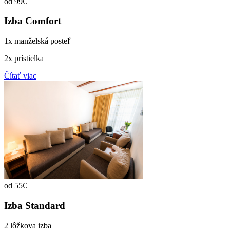
od 99€
Izba Comfort
1x manželská posteľ
2x prístielka
Čítať viac
od 55€
Izba Standard
2 lôžkova izba