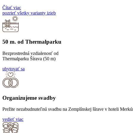
Čítať viac
pozrieť všetky varianty izieb
50 m. od Thermalparku
Bezprostredná vzdialenosť od
Thermalparku Šírava (50 m)
ubytovať sa
Organizujeme svadby
Prežite nezabudnuteľnú svadbu na Zemplínskej šírave v hoteli Merkúr
vedieť viac