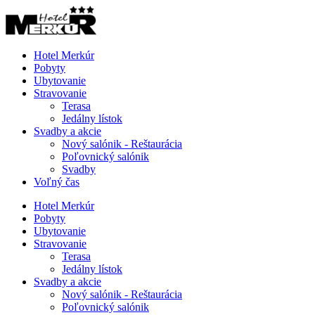
Hotel Merkúr
Pobyty
Ubytovanie
Stravovanie
Terasa
Jedálny lístok
Svadby a akcie
Nový salónik - Reštaurácia
Poľovnický salónik
Svadby
Voľný čas
Hotel Merkúr
Pobyty
Ubytovanie
Stravovanie
Terasa
Jedálny lístok
Svadby a akcie
Nový salónik - Reštaurácia
Poľovnický salónik