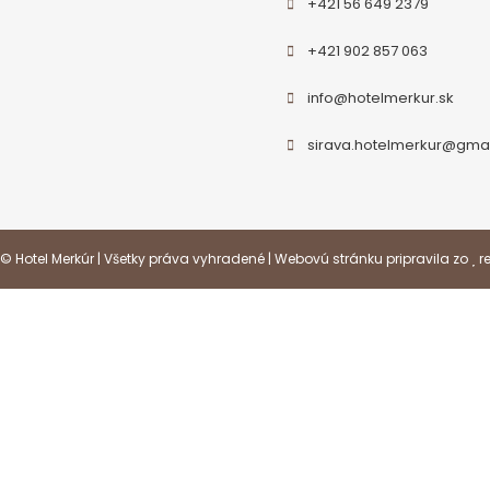
+421 56 649 2379
+421 902 857 063
info@hotelmerkur.sk
sirava.hotelmerkur@gma
© Hotel Merkúr | Všetky práva vyhradené | Webovú stránku pripravila zo
r