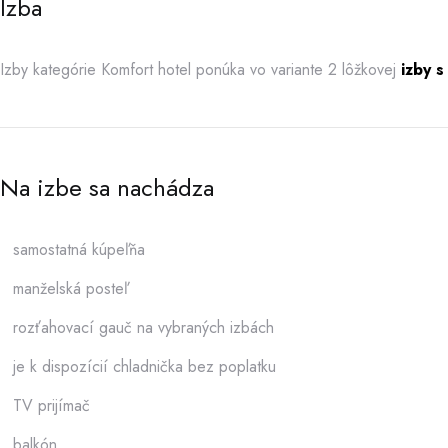
Izba
Izby kategórie Komfort hotel ponúka vo variante 2 lôžkovej
izby 
Na izbe sa nachádza
samostatná kúpeľňa
manželská posteľ
rozťahovací gauč na vybraných izbách
je k dispozícií chladnička bez poplatku
TV prijímač
balkón