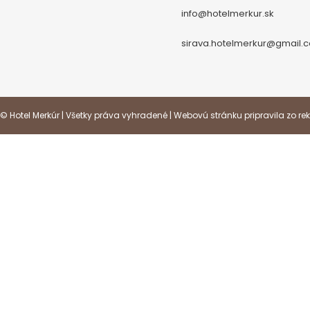
info@hotelmerkur.sk
sirava.hotelmerkur@gmail.
© Hotel Merkúr | Všetky práva vyhradené | Webovú stránku pripravila zo
re