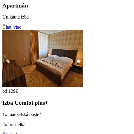
Apartmán
Unikátna izba
Čítať viac
od 109€
Izba Comfot plus+
1x manželská posteľ
2x prístielka