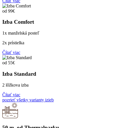
Čítať viac
od 99€
Izba Comfort
1x manželská posteľ
2x prístielka
Čítať viac
od 55€
Izba Standard
2 lôžkova izba
Čítať viac
pozrieť všetky varianty izieb
50 m. od Thermalparku