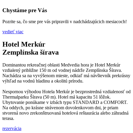
Chystáme pre Vás
Pozrite sa, čo sme pre vás pripravili v nadchádzajúcich mesiacoch!
vedieť viac
Hotel Merkúr
Zemplínska šírava
Dominantou rekreačnej oblasti Medvedia hora je Hotel Merkúr
vzdialený približne 150 m od vodnej nádrže Zemplínska Šírava.
Nachádza sa na vyvýšenom mieste, odkiaľ má návštevník prekrásny
výhľad na vodnú hladinu a okolitú prírodu.
Nespornou výhodou Hotela Merkúr je bezprostredná vzdialenosť od
Thermalparku Šírava (50 m). Hotel má kapacitu 51 lôžok.
Ubytovanie ponúkame v izbách typu STANDARD a COMFORT.
Na oddych, po krásne strávenom dovolenkovom dni, je priam
stvorená novo zrekonštruovaná hotelová reštaurácia alebo záhradná
terasa.
rezervácia